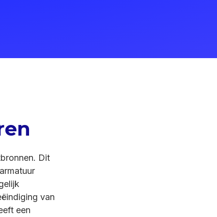
ren
bronnen. Dit
 armatuur
elijk
eëindiging van
eeft een