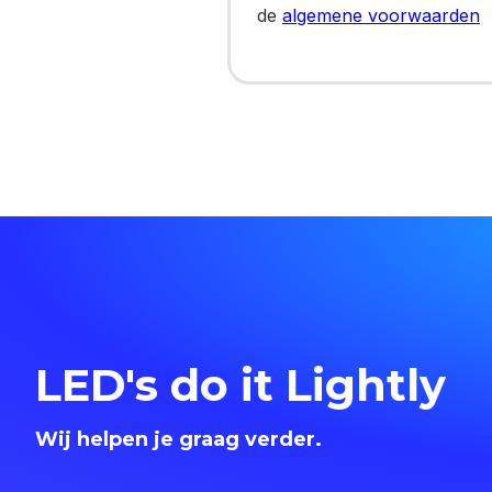
de
algemene voorwaarden
LED's do it Lightly
Wij helpen je graag verder.