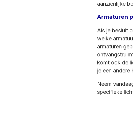
aanzienlijke b
Armaturen pa
Als je besluit
welke armatuur
armaturen gep
ontvangstruimt
komt ook de li
je een andere 
Neem vandaa
specifieke licht