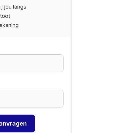
ij jou langs
toot
rekening
aanvragen