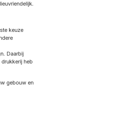
euvriendelijk.
iste keuze
andere
n. Daarbij
 drukkerij heb
ouw gebouw en