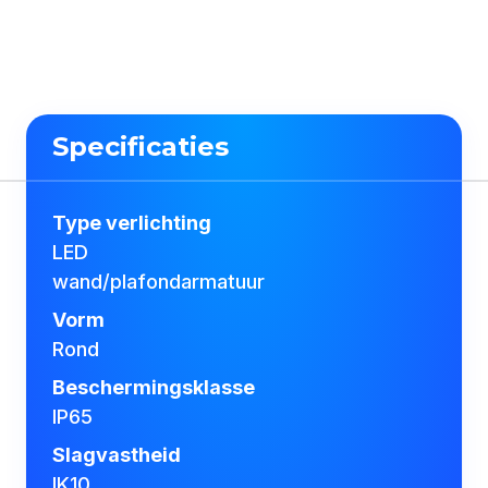
Specificaties
Type verlichting
LED
wand/plafondarmatuur
Vorm
Rond
Beschermingsklasse
IP65
Slagvastheid
IK10