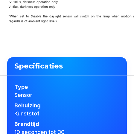
Specificaties
Type
Sensor
Behuizing
Kunststof
Brandtijd
10 seconden tot 30