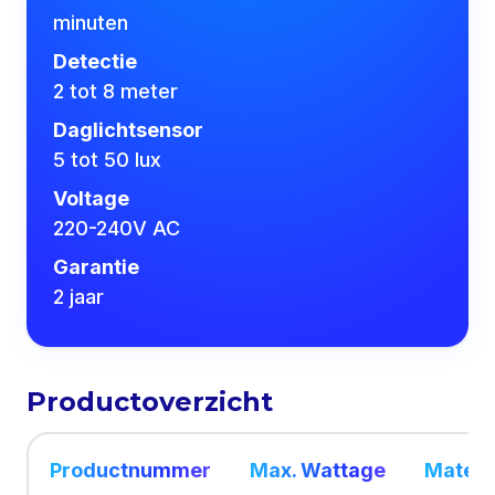
minuten
Detectie
2 tot 8 meter
Daglichtsensor
5 tot 50 lux
Voltage
220-240V AC
Garantie
2 jaar
Productoverzicht
Productnummer
Max. Wattage
Maten