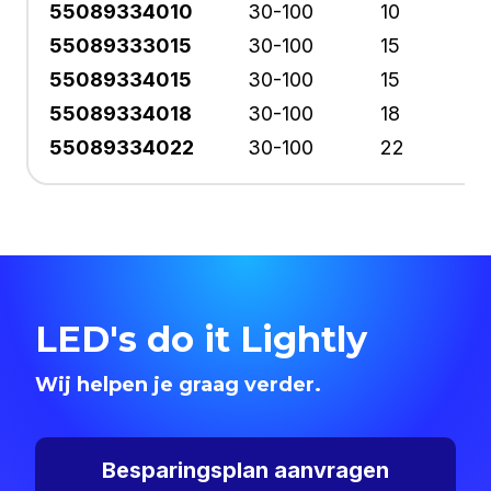
55089334010
30-100
10
55089333015
30-100
15
55089334015
30-100
15
55089334018
30-100
18
55089334022
30-100
22
LED's do it Lightly
Wij helpen je graag verder.
Besparingsplan aanvragen