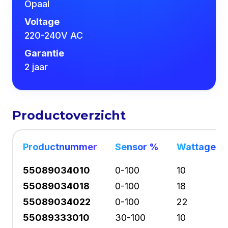
Opaal
Voltage
220-240V AC
Garantie
2 jaar
Productoverzicht
Productnummer
Sensor %
Wattage 1
55089034010
0-100
10
55089034018
0-100
18
55089034022
0-100
22
55089333010
30-100
10