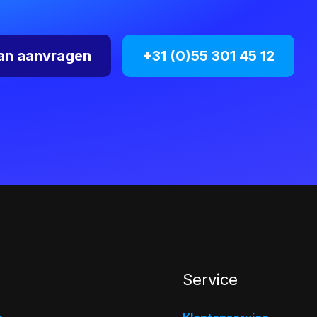
an aanvragen
+31 (0)55 301 45 12
Service