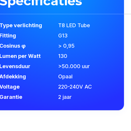
Specificaties
Type verlichting
T8 LED Tube
Fitting
G13
Cosinus φ
> 0,95
Lumen per Watt
130
Levensduur
>50.000 uur
Afdekking
Opaal
Voltage
220-240V AC
Garantie
2 jaar