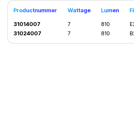
Productnummer
Wattage
Lumen
F
31014007
7
810
E
31024007
7
810
B