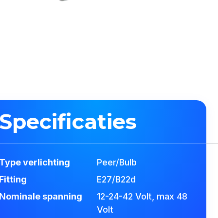
Specificaties
Type verlichting
Peer/Bulb
Fitting
E27/B22d
Nominale spanning
12-24-42 Volt, max 48
Volt