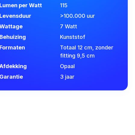
Lumen per Watt
115
Levensduur
>100.000 uur
Wattage
7 Watt
Behuizing
Kunststof
Formaten
Totaal 12 cm, zonder
fitting 9,5 cm
Afdekking
Opaal
Garantie
3 jaar