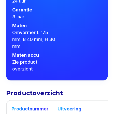
24 uur
Garantie
3 jaar
Maten
Omvormer L 175
mm, B 40 mm, H 30
mm
Maten accu
Zie product
overzicht
Productoverzicht
Productnummer
Uitvoering